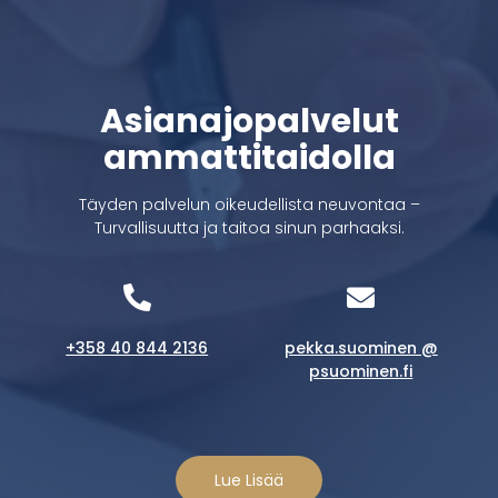
Asianajopalvelut
ammattitaidolla
Täyden palvelun oikeudellista neuvontaa –
Turvallisuutta ja taitoa sinun parhaaksi.
+358 40 844 2136
pekka.suominen @
psuominen.fi
Lue Lisää